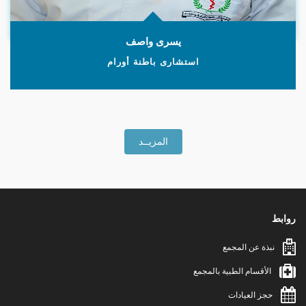
يسرى واصف
استشارى باطنة أورام
روابط
نبذة عن المجمع
الأقسام الطبية بالمجمع
حجز العيادات