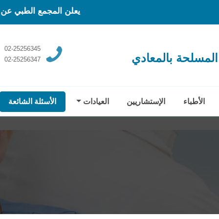
يعلن المجمع الطبي عن بدء العيادات المسائية 
02-25256345
المسلحة بالمعادي
02-25256347
الأطباء
الإستشاريين
العيادات
الأسئلة الشائعة