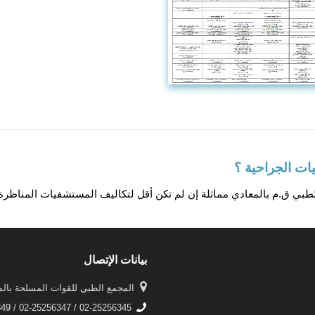
يات الجراحية ؟
الطبي ق.م بالمعادي مماثلة إن لم تكن أقل لتكاليف المستشفيات المناظر
بيانات الإتصال
المجمع الطبي للقوات المسلحة بالم
02-25256345 / 02-25256347 / 02-25256349 / 02-25256350