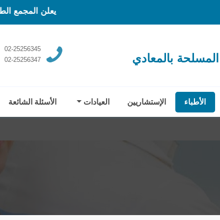
يعلن المجمع الطبي عن بدء العيادات
02-25256345
المسلحة بالمعادي
02-25256347
الأطباء
الإستشاريين
العيادات
الأسئلة الشائعة