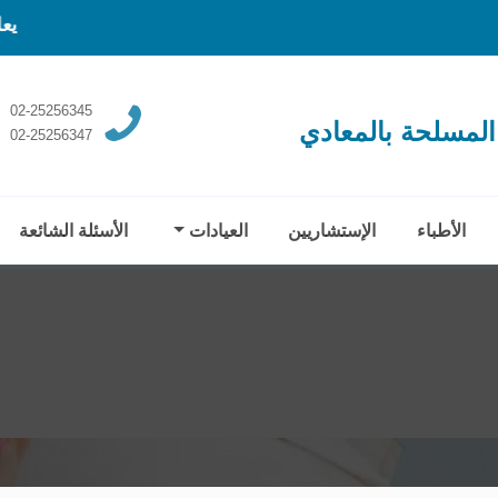
يعلن المج
02-25256345
المسلحة بالمعادي
02-25256347
الأطباء
الإستشاريين
العيادات
الأسئلة الشائعة