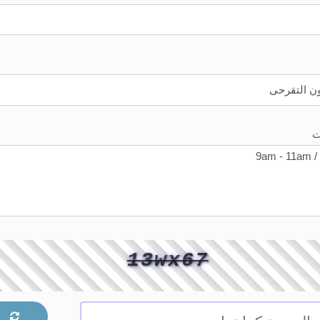
ت
13wx67