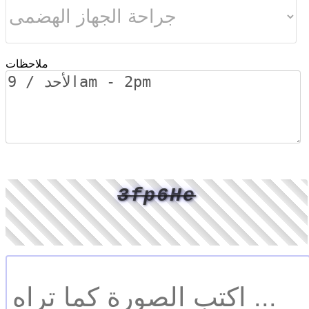
ملاحظات
3fp6He