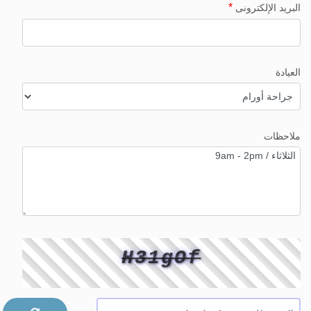
*
البريد الإلكترونى
العيادة
ملاحظات
H31gOf