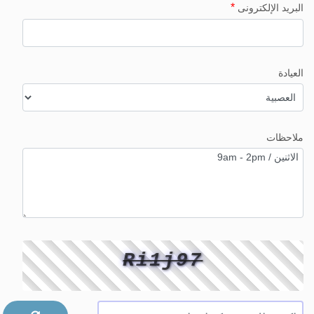
*
البريد الإلكترونى
العيادة
ملاحظات
Ri1j97