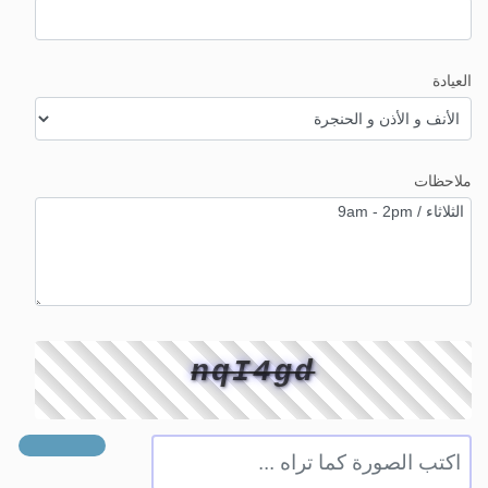
العيادة
ملاحظات
nqI4gd